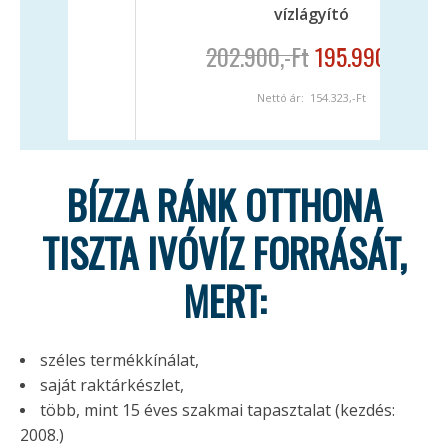
vízlágyító
vízlágyító
00
,-Ft
195.990
,-Ft
208.670
,-Ft
200.
ettó ár:
154.323
,-Ft
Nettó ár:
158.260
,-F
BÍZZA RÁNK OTTHONA
TISZTA IVÓVÍZ FORRÁSÁT,
MERT:
széles termékkínálat,
saját raktárkészlet,
több, mint 15 éves szakmai tapasztalat (kezdés:
2008.)