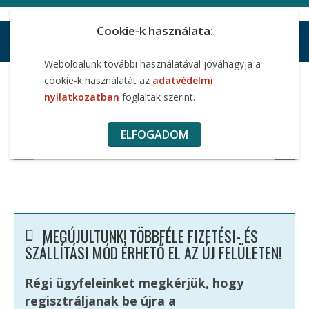
Cookie-k használata:
Weboldalunk további használatával jóváhagyja a
cookie-k használatát az
adatvédelmi
MIÉRT IS OLYAN JÓ NEKÜNK A
nyilatkozatban
foglaltak szerint.
HIDROGÉN? >>
ELFOGADOM
MEGÚJULTUNK! TÖBBFÉLE FIZETÉSI- ÉS
SZÁLLÍTÁSI MÓD ÉRHETŐ EL AZ ÚJ FELÜLETEN!
Régi ügyfeleinket megkérjük, hogy
regisztráljanak be újra a