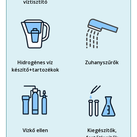
víztisztító
Hidrogénes víz
Zuhanyszűrők
készítő+tartozékok
Vízkő ellen
Kiegészítők,