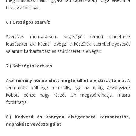
meghibásodás nélkül (gyakorlati tapasztalat) fogja élvezni a
tisztavíz forrását.
6.) Országos szervíz
Szervízes munkatársunk segítségét kérheti rendelkése
leadásakor aki háznál elvégzi a készülék üzembehelyezését
valamint karbantartást és szűrőcserét is elvégzik.
7.) Költségtakarékos
Akár
néhány hónap alatt megtérülhet a víztisztító ára.
A
fenntartási költsége minimális, így az eddig ásványvízre
költött pénze nagy részét Ön megspórolhatja, másra
fordíthatja!
8.) Kedvező és könnyen elvégezhető karbantartás,
naprakész vevőszolgálat