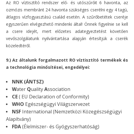
Az RO víztisztító rendszer elő- és utószűrőit 6 havonta, az
ozmózis membránt 24 havonta szükséges cserélni egy 4 tagú,
átlagos vízfogyasztású család esetén. A szűrőbetétek cseréje
egyszerűen elvégezhető mindenki által! Önnek figyelnie se kell
a csere idejét, mert előzetes adategyeztetést követően
vevőszolgálatunk nyilvántartása alapján értesítjük a cserék
közeledtéről.
9.) Az általunk forgalmazott RO víztisztító termékek és
a technológia minősítései, engedélyei:
NNK (ÁNTSZ)
W
ater
Q
uality
A
ssociation
CE
( EU Declaration of Conformity)
WHO
Egészségügyi Világszervezet
NSF
International (Nemzetközi Közegészségügyi
Alapítvány)
FDA
(Élelmiszer- és Gyógyszerhatóság)