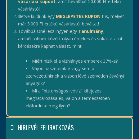
vásárlási kupont
, amit beválthat 50.000 Ft értékű
vásárlástól.
Illetve küldünk egy
MEGLEPETÉS KUPON
-t is, melyet
már 3.000 Ft értékű vásárlástól beváltat!
Továbbá Öné lesz ingyen egy
Tanulmány
,
amiből többek között olyan érdekes és sokat vitatott
kérdésekre kaphat választ, mint:
Miért hízik el a vízhiányos emberek 37%-a?
Vajon hasznosak-e vagy sem a
szervezetünknek a vízben lévő szervetlen ásványi
anyagok?
Mi a "biztonságos ivóvíz" kifejezés
meghatározása és, vajon a természetben
előfordul-e még ilyen?
HÍRLEVÉL FELIRATKOZÁS