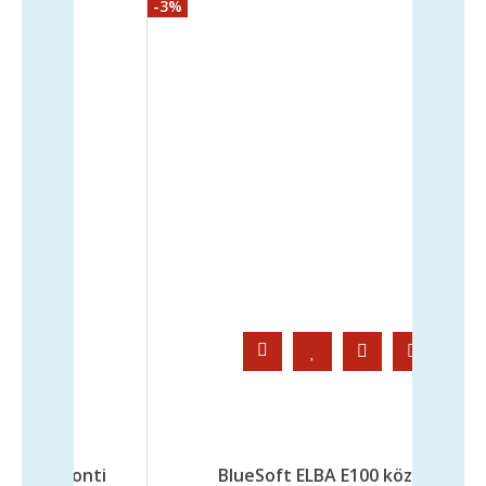
-4%
 ELBA E100 központi
BlueSoft ELBA E120 