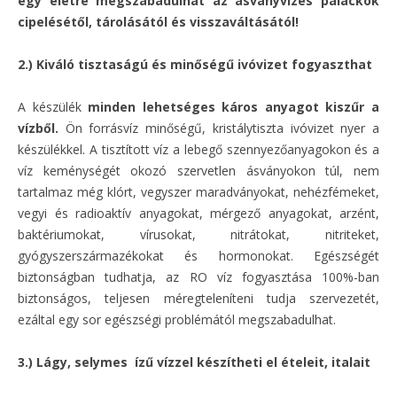
egy életre megszabadulhat az ásványvizes palackok
cipelésétől, tárolásától és visszaváltásától!
2.) Kiváló tisztaságú és minőségű ivóvizet fogyaszthat
A készülék
minden lehetséges káros anyagot kiszűr a
vízből.
Ön forrásvíz minőségű, kristálytiszta ivóvizet nyer a
készülékkel. A tisztított víz a lebegő szennyezőanyagokon és a
víz keménységét okozó szervetlen ásványokon túl, nem
tartalmaz még klórt, vegyszer maradványokat, nehézfémeket,
vegyi és radioaktív anyagokat, mérgező anyagokat, arzént,
baktériumokat, vírusokat, nitrátokat, nitriteket,
gyógyszerszármazékokat és hormonokat. Egészségét
biztonságban tudhatja, az RO víz fogyasztása 100%-ban
biztonságos, teljesen méregteleníteni tudja szervezetét,
ezáltal egy sor egészségi problémától megszabadulhat.
3.) Lágy, selymes ízű vízzel készítheti el ételeit, italait