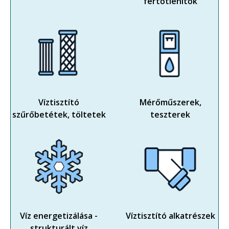
fertőtlenítők
Víztisztító
Mérőműszerek,
szűrőbetétek, töltetek
teszterek
Víz energetizálása -
Víztisztító alkatrészek
strukturált víz