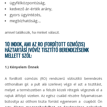
ügyfélközpontúság,
kedvező ár-érték arány,
gyors ügyintézés,
megbízhatóság...,
amivel találkozik, ha minket választ.
10
INDOK, AMI AZ RO (FORDÍTOTT OZMÓZIS)
HÁZTARTÁSÍ IVÓVÍZ TISZTÍTÓ BERENDEZÉSEINK
MELLETT SZÓL:
1.) Kényelem Önnek
A fordított ozmózis (RO) rendszerű víztisztító berendezés
otthonában (pl. a pult alá szerleve) végzi el azt a tisztítást,
melyet a természetben a felszín közeli rétegek végeznek el a
rajtuk átfolyó vizeken. Az egész család részére folyamatosan
biztosítja az otthoni tiszta forrást egyenesen a csapból. Ön