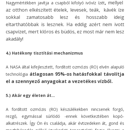
,
mellyel
Nagymértékben javítja a csapból kifolyó ivóvíz ízét
az otthon elkészített ételek, levesek, teák, kávék íze
sokkal zamatosabb lesz és hosszabb ideig
eltarthatóbbak is lesznek. Ha eddig azért nem ivott
csapvizet, mert klóros és büdös, ez most már nem lesz
akadály!
4.) Hatékony tisztítási mechanizmus
A NASA által kifejlesztett, fordított ozmózis (RO) elvén alapuló
átlagosan 95%-os hatásfokkal távolítja
technológia
el a szennyező anyagokat a vezetékes vízből.
5.) Akár egy életen át...
A fordított ozmózis (RO) készülékekben nincsenek forgó,
rezgő, egymással súrlódó -ennek következtében kopó-
alkatrészek. Így Ön és családja, akár évtizedeken át, gond és