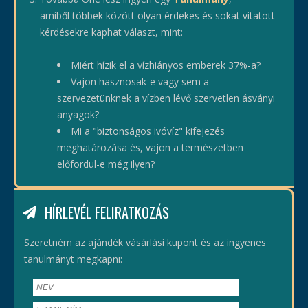
amiből többek között olyan érdekes és sokat vitatott
kérdésekre kaphat választ, mint:
Miért hízik el a vízhiányos emberek 37%-a?
Vajon hasznosak-e vagy sem a
szervezetünknek a vízben lévő szervetlen ásványi
anyagok?
Mi a "biztonságos ivóvíz" kifejezés
meghatározása és, vajon a természetben
előfordul-e még ilyen?
HÍRLEVÉL FELIRATKOZÁS
Szeretném az ajándék vásárlási kupont és az ingyenes
tanulmányt megkapni: