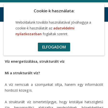
Cookie-k használata:
Weboldalunk további használatával jóváhagyja a
Strukturált víz
cookie-k használatát az
adatvédelmi
nyilatkozatban
foglaltak szerint.
STRUKTURÁLT VÍZ
ELFOGADOM
Víz energetizálása, strukturált víz
Mi a strukturált víz?
A víz nemcsak a szomjunkat oltja, hanem egy információt
hordozó közeg is.
A strukturált víz ismertetőjegye, hogy kristályai hatszögletű
(ún. hexagonális) alakzatba rendeződnek, hópelyhekhez