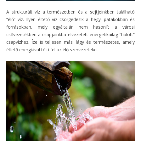
A strukturált víz a természetben és a sejtjeinkben található
“élő” víz. Ilyen éltető víz csörgedezik a hegyi patakokban és
forrásokban, mely egyáltalán nem hasonlít a városi
csővezetékben a csapjainkba elvezetett energetikailag “halott”
csapvízhez. Íze is teljesen más: lágy és természetes, amely
éltető energiával tölti fel az élő szervezeteket.