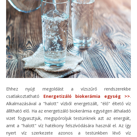
Ehhez nyújt megoldást a vízszűrő rendszerekbe
csatlakoztatható
Energetizáló biokerámia egység >>
.
Alkalmazásával a "halott" vízből energetizált, "élő" éltető víz
állítható elő. Ha az energetizáló biokerámia egységen áthaladó
vizet fogyasztjuk, megspóroljuk testünknek azt az energiát,
amit a "halott" víz hatékony felszívódására használ el. Az így
nyert víz szerkezete azonos a testünkben lévő víz