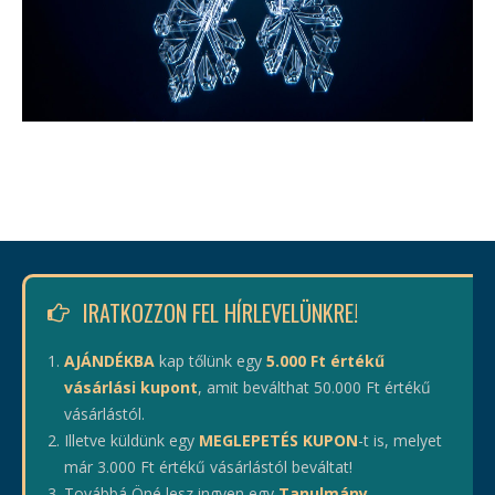
IRATKOZZON FEL HÍRLEVELÜNKRE!
AJÁNDÉKBA
kap tőlünk egy
5.000 Ft értékű
vásárlási kupont
, amit beválthat 50.000 Ft értékű
vásárlástól.
Illetve küldünk egy
MEGLEPETÉS KUPON
-t is, melyet
már 3.000 Ft értékű vásárlástól beváltat!
Továbbá Öné lesz ingyen egy
Tanulmány
,