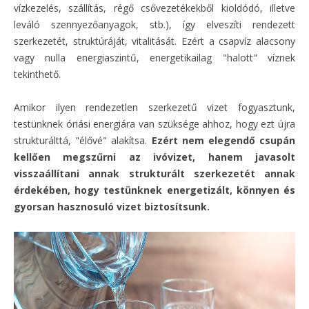
vízkezelés, szállítás, régő csővezetékekből kioldódó, illetve
leváló szennyezőanyagok, stb.), így elveszíti rendezett
szerkezetét, struktúráját, vitalitását. Ezért a csapvíz alacsony
vagy nulla energiaszintű, energetikailag "halott" víznek
tekinthető.
Amikor ilyen rendezetlen szerkezetű vizet fogyasztunk,
testünknek óriási energiára van szüksége ahhoz, hogy ezt újra
strukturálttá, "élővé" alakítsa.
Ezért nem elegendő csupán
kellően megszűrni az ivóvizet, hanem javasolt
visszaállítani annak strukturált szerkezetét annak
érdekében, hogy testünknek energetizált, könnyen és
gyorsan hasznosuló vizet biztosítsunk.