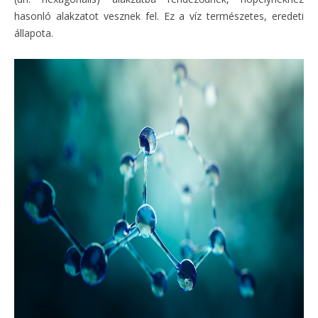
hasonló alakzatot vesznek fel. Ez a víz természetes, eredeti
állapota.