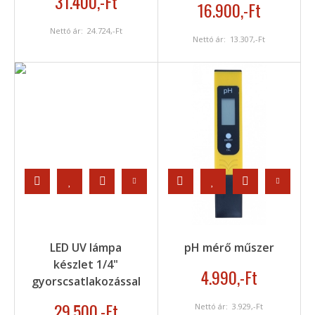
31.400
,-Ft
16.900
,-Ft
Nettó ár:
24.724
,-Ft
Nettó ár:
13.307
,-Ft
LED UV lámpa
pH mérő műszer
készlet 1/4"
4.990
,-Ft
gyorscsatlakozással
29.500
,-Ft
Nettó ár:
3.929
,-Ft