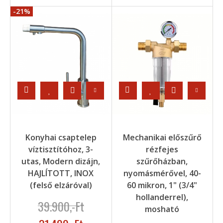
-21%
Konyhai csaptelep
Mechanikai előszűrő
víztisztítóhoz, 3-
rézfejes
utas, Modern dizájn,
szűrőházban,
HAJLÍTOTT, INOX
nyomásmérővel, 40-
(felső elzáróval)
60 mikron, 1" (3/4"
hollanderrel),
39.900
,-Ft
mosható