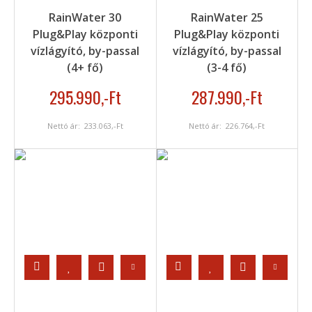
RainWater 30
RainWater 25
Plug&Play központi
Plug&Play központi
vízlágyító, by-passal
vízlágyító, by-passal
(4+ fő)
(3-4 fő)
295.990
,-Ft
287.990
,-Ft
Nettó ár:
233.063
,-Ft
Nettó ár:
226.764
,-Ft