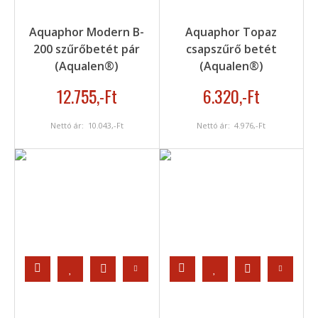
Aquaphor Modern B-
Aquaphor Topaz
200 szűrőbetét pár
csapszűrő betét
(Aqualen®)
(Aqualen®)
12.755
,-Ft
6.320
,-Ft
Nettó ár:
10.043
,-Ft
Nettó ár:
4.976
,-Ft