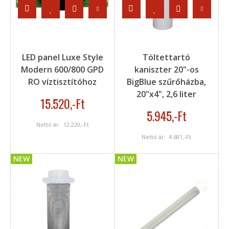
LED panel Luxe Style
Töltettartó
Modern 600/800 GPD
kaniszter 20"-os
RO víztisztítóhoz
BigBlue szűrőházba,
20"x4", 2,6 liter
15.520
,-Ft
5.945
,-Ft
Nettó ár:
12.220
,-Ft
Nettó ár:
4.681
,-Ft
NEW
NEW