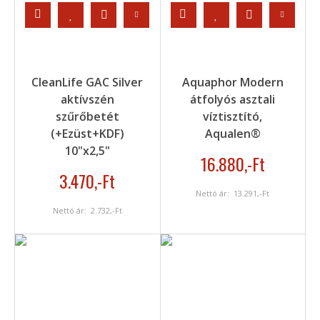
CleanLife GAC Silver
Aquaphor Modern
aktívszén
átfolyós asztali
szűrőbetét
víztisztító,
(+Ezüst+KDF)
Aqualen®
10"x2,5"
16.880
,-Ft
3.470
,-Ft
Nettó ár:
13.291
,-Ft
Nettó ár:
2.732
,-Ft