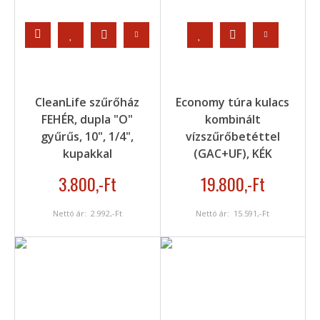
CleanLife szűrőház
Economy túra kulacs
FEHÉR, dupla "O"
kombinált
gyűrűs, 10", 1/4",
vízszűrőbetéttel
kupakkal
(GAC+UF), KÉK
3.800
,-Ft
19.800
,-Ft
Nettó ár:
2.992
,-Ft
Nettó ár:
15.591
,-Ft