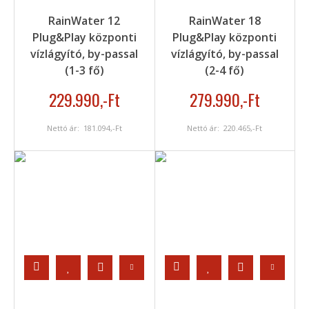
RainWater 12
RainWater 18
Plug&Play központi
Plug&Play központi
vízlágyító, by-passal
vízlágyító, by-passal
(1-3 fő)
(2-4 fő)
229.990
,-Ft
279.990
,-Ft
Nettó ár:
181.094
,-Ft
Nettó ár:
220.465
,-Ft