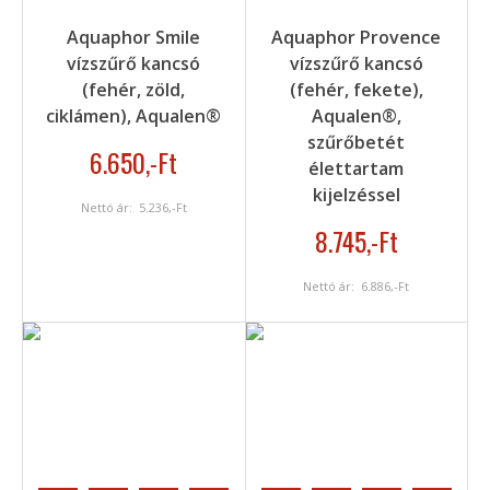
Aquaphor Smile
Aquaphor Provence
vízszűrő kancsó
vízszűrő kancsó
(fehér, zöld,
(fehér, fekete),
ciklámen), Aqualen®
Aqualen®,
szűrőbetét
6.650
,-Ft
élettartam
kijelzéssel
Nettó ár:
5.236
,-Ft
8.745
,-Ft
Nettó ár:
6.886
,-Ft