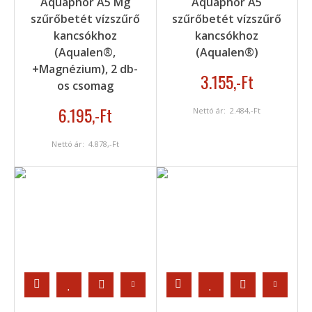
Aquaphor A5 Mg
Aquaphor A5
szűrőbetét vízszűrő
szűrőbetét vízszűrő
kancsókhoz
kancsókhoz
(Aqualen®,
(Aqualen®)
+Magnézium), 2 db-
3.155
,-Ft
os csomag
6.195
,-Ft
Nettó ár:
2.484
,-Ft
Nettó ár:
4.878
,-Ft