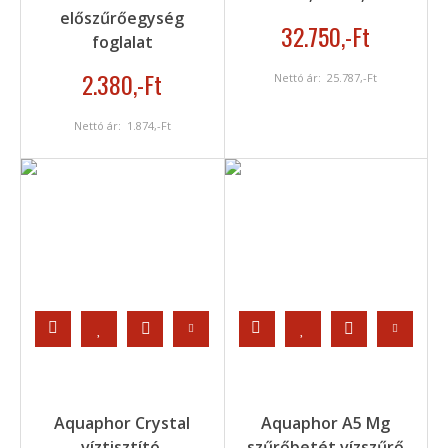
előszűrőegység
32.750
,-Ft
foglalat
2.380
,-Ft
Nettó ár:
25.787
,-Ft
Nettó ár:
1.874
,-Ft
Aquaphor Crystal
Aquaphor A5 Mg
víztisztító,
szűrőbetét vízszűrő