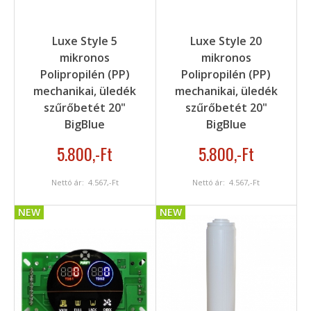
Luxe Style 5
Luxe Style 20
mikronos
mikronos
Polipropilén (PP)
Polipropilén (PP)
mechanikai, üledék
mechanikai, üledék
szűrőbetét 20"
szűrőbetét 20"
BigBlue
BigBlue
5.800
,-Ft
5.800
,-Ft
Nettó ár:
4.567
,-Ft
Nettó ár:
4.567
,-Ft
NEW
NEW