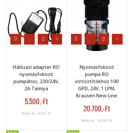
Hálózati adapter RO
Nyomásfokozó
nyomásfokozó
pumpa RO
pumpához, 230/24V,
víztisztítókhoz 100
2A Tamiya
GPD, 24V, 1 LPM,
Krausen New Line
5.500
,-Ft
20.700
,-Ft
Nettó ár:
4.331
,-Ft
Nettó ár:
16.299
,-Ft