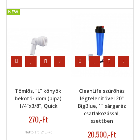
NEW
Tömlős, "L" könyök
CleanLife szűrőház
bekötő-idom (pipa)
légtelenítővel 20"
1/4"x3/8", Quick
BigBlue, 1" sárgaréz
csatlakozással,
270
,-Ft
szettben
20.500
,-Ft
Nettó ár:
213
,-Ft