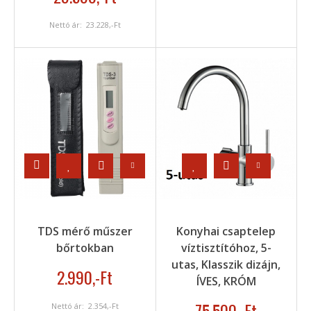
Nettó ár:
23.228
,-Ft
TDS mérő műszer
Konyhai csaptelep
bőrtokban
víztisztítóhoz, 5-
utas, Klasszik dizájn,
2.990
,-Ft
ÍVES, KRÓM
75.500
,-Ft
Nettó ár:
2.354
,-Ft