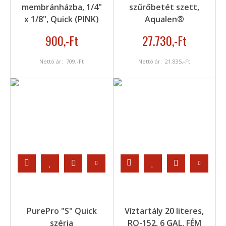
membránházba, 1/4"
szűrőbetét szett,
x 1/8", Quick (PINK)
Aqualen®
900
,-Ft
27.730
,-Ft
Nettó ár:
709
,-Ft
Nettó ár:
21.835
,-Ft
PurePro "S" Quick
Víztartály 20 literes,
széria
RO-152, 6 GAL, FÉM