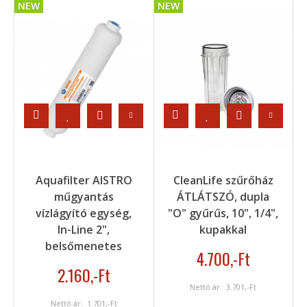
NEW
NEW
Aquafilter AISTRO
CleanLife szűrőház
műgyantás
ÁTLÁTSZÓ, dupla
vízlágyító egység,
"O" gyűrűs, 10", 1/4",
In-Line 2",
kupakkal
belsőmenetes
4.700
,-Ft
2.160
,-Ft
Nettó ár:
3.701
,-Ft
Nettó ár:
1.701
,-Ft