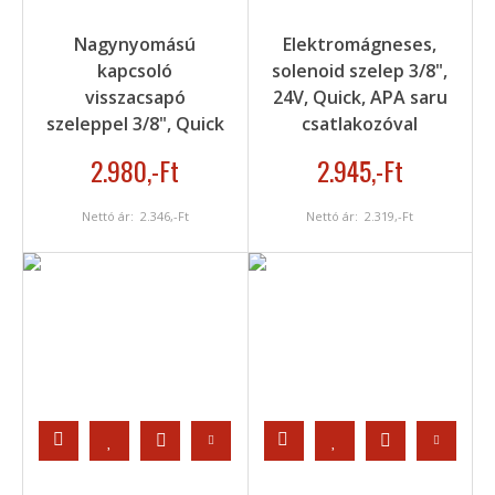
Nagynyomású
Elektromágneses,
kapcsoló
solenoid szelep 3/8",
visszacsapó
24V, Quick, APA saru
szeleppel 3/8", Quick
csatlakozóval
2.980
,-Ft
2.945
,-Ft
Nettó ár:
2.346
,-Ft
Nettó ár:
2.319
,-Ft