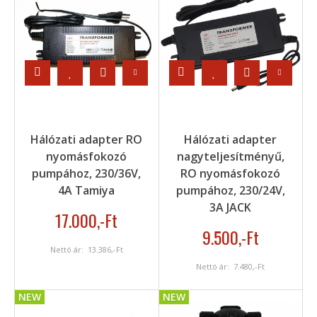
Hálózati adapter RO
Hálózati adapter
nyomásfokozó
nagyteljesítményű,
pumpához, 230/36V,
RO nyomásfokozó
4A Tamiya
pumpához, 230/24V,
3A JACK
17.000
,-Ft
9.500
,-Ft
Nettó ár:
13.386
,-Ft
Nettó ár:
7.480
,-Ft
NEW
NEW