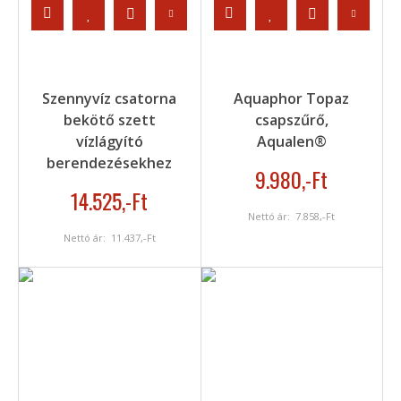
Szennyvíz csatorna
Aquaphor Topaz
bekötő szett
csapszűrő,
vízlágyító
Aqualen®
berendezésekhez
9.980
,-Ft
14.525
,-Ft
Nettó ár:
7.858
,-Ft
Nettó ár:
11.437
,-Ft