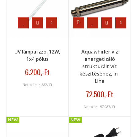
UV lámpa izzó, 12W,
Aquawhirler víz
1x4 pólus
energetizáló
strukturált víz
6.200
,-Ft
készítéséhez, In-
Line
Nettó ár:
4.882
,-Ft
72.500
,-Ft
Nettó ár:
57.087
,-Ft
NEW
NEW