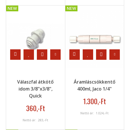
NEW
NEW
Válaszfal átkötő
Áramláscsökkentő
idom 3/8"x3/8",
400ml, Jaco 1/4"
Quick
1.300
,-Ft
360
,-Ft
Nettó ár:
1.024
,-Ft
Nettó ár:
283
,-Ft