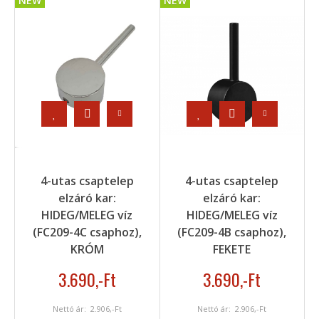
NEW
NEW
4-utas csaptelep
4-utas csaptelep
elzáró kar:
elzáró kar:
HIDEG/MELEG víz
HIDEG/MELEG víz
(FC209-4C csaphoz),
(FC209-4B csaphoz),
KRÓM
FEKETE
3.690
,-Ft
3.690
,-Ft
Nettó ár:
2.906
,-Ft
Nettó ár:
2.906
,-Ft