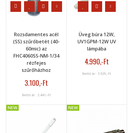
Rozsdamentes acél
Üveg búra 12W,
(SS) szűrőbetét (40-
UV1GPM-12W UV
60mic) az
lámpába
FHC4060SS-NM-1/34
4.990
,-Ft
rézfejes
szűrőházhoz
Nettó ár:
3.929
,-Ft
3.100
,-Ft
Nettó ár:
2.441
,-Ft
NEW
NEW