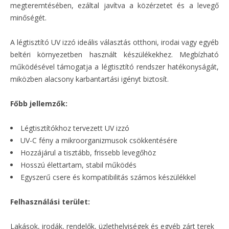
megteremtésében, ezáltal javítva a közérzetet és a levegő
minőségét.
A légtisztító UV izzó ideális választás otthoni, irodai vagy egyéb
beltéri környezetben használt készülékekhez. Megbízható
működésével támogatja a légtisztító rendszer hatékonyságát,
miközben alacsony karbantartási igényt biztosít.
Főbb jellemzők:
Légtisztítókhoz tervezett UV izzó
UV-C fény a mikroorganizmusok csökkentésére
Hozzájárul a tisztább, frissebb levegőhöz
Hosszú élettartam, stabil működés
Egyszerű csere és kompatibilitás számos készülékkel
Felhasználási terület:
Lakások, irodák, rendelők, üzlethelyiségek és egyéb zárt terek