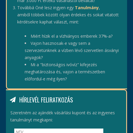
már 3.000 Ft értékű vásárlástól beváltat!
Továbbá Öné lesz ingyen egy
Tanulmány
,
amiből többek között olyan érdekes és sokat vitatott
kérdésekre kaphat választ, mint:
Miért hízik el a vízhiányos emberek 37%-a?
Vajon hasznosak-e vagy sem a
szervezetünknek a vízben lévő szervetlen ásványi
anyagok?
Mi a "biztonságos ivóvíz" kifejezés
meghatározása és, vajon a természetben
előfordul-e még ilyen?
HÍRLEVÉL FELIRATKOZÁS
Szeretném az ajándék vásárlási kupont és az ingyenes
tanulmányt megkapni: