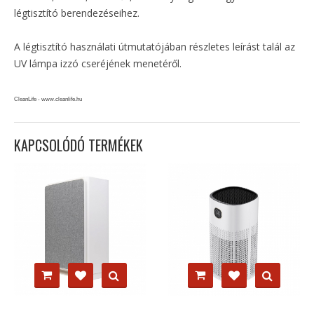
légtisztító berendezéseihez.
A légtisztító használati útmutatójában részletes leírást talál az
UV lámpa izzó cseréjének menetéről.
CleanLife - www.cleanlife.hu
KAPCSOLÓDÓ TERMÉKEK