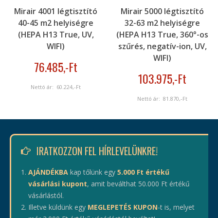
Mirair 4001 légtisztító
Mirair 5000 légtisztító
40-45 m2 helyiségre
32-63 m2 helyiségre
(HEPA H13 True, UV,
(HEPA H13 True, 360°-os
WIFI)
szűrés, negatív-ion, UV,
WIFI)
76.485
,-Ft
103.975
,-Ft
Nettó ár:
60.224
,-Ft
Nettó ár:
81.870
,-Ft
IRATKOZZON FEL HÍRLEVELÜNKRE!
AJÁNDÉKBA
kap tőlünk egy
5.000 Ft értékű
vásárlási kupont
, amit beválthat 50.000 Ft értékű
vásárlástól.
Illetve küldünk egy
MEGLEPETÉS KUPON
-t is, melyet