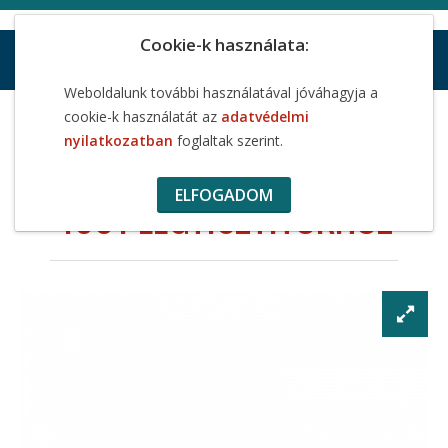
Cookie-k használata:
Weboldalunk további használatával jóváhagyja a
UV lámpa izzó M-4000/M-4001 légtisztítókhoz
cookie-k használatát az
adatvédelmi
nyilatkozatban
foglaltak szerint.
UV LÁMPA IZZÓ M-4000/M-
ELFOGADOM
4001 LÉGTISZTÍTÓKHOZ