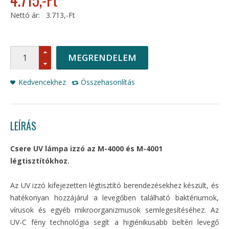
Nettó ár:
3.713,-Ft
MEGRENDELEM
Kedvencekhez
Összehasonlítás
LEÍRÁS
Csere UV lámpa izzó az M-4000 és M-4001
légtisztítókhoz.
Az UV izzó kifejezetten légtisztító berendezésekhez készült, és
hatékonyan hozzájárul a levegőben található baktériumok,
vírusok és egyéb mikroorganizmusok semlegesítéséhez. Az
UV-C fény technológia segít a higiénikusabb beltéri levegő