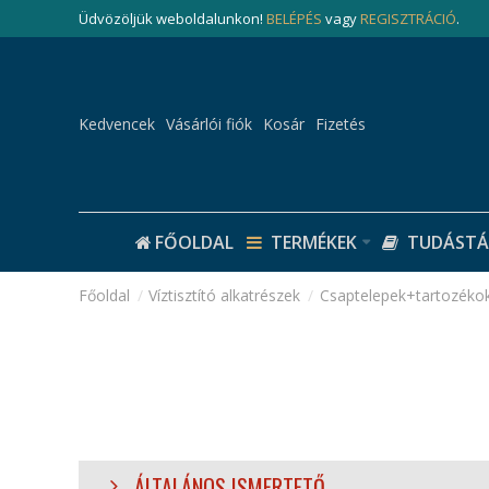
Üdvözöljük weboldalunkon!
BELÉPÉS
vagy
REGISZTRÁCIÓ
.
Kedvencek
Vásárlói fiók
Kosár
Fizetés
FŐOLDAL
TERMÉKEK
TUDÁSTÁ
Víztisztító alkatrészek
Csaptelepek+tartozéko
ÁLTALÁNOS ISMERTETŐ