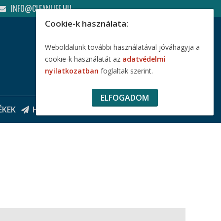
INFO@CLEANLIFE.HU
Cookie-k használata:
Weboldalunk további használatával jóváhagyja a
cookie-k használatát az
adatvédelmi
nyilatkozatban
foglaltak szerint.
ELFOGADOM
0
,-FT
ÉKEK
HÍRLEVÉL
KOSÁR
0