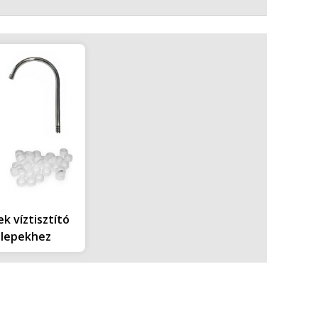
k víztisztító
elepekhez