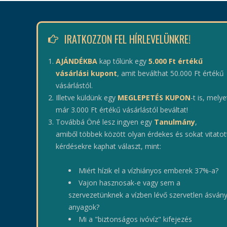
IRATKOZZON FEL HÍRLEVELÜNKRE!
AJÁNDÉKBA
kap tőlünk egy
5.000 Ft értékű
vásárlási kupont
, amit beválthat 50.000 Ft értékű
vásárlástól.
Illetve küldünk egy
MEGLEPETÉS KUPON
-t is, melye
már 3.000 Ft értékű vásárlástól beváltat!
Továbbá Öné lesz ingyen egy
Tanulmány
,
amiből többek között olyan érdekes és sokat vitatot
kérdésekre kaphat választ, mint:
Miért hízik el a vízhiányos emberek 37%-a?
Vajon hasznosak-e vagy sem a
szervezetünknek a vízben lévő szervetlen ásvány
anyagok?
Mi a "biztonságos ivóvíz" kifejezés