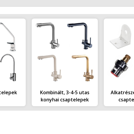
telepek
Kombinált, 3-4-5 utas
Alkatrésze
konyhai csaptelepek
csapt