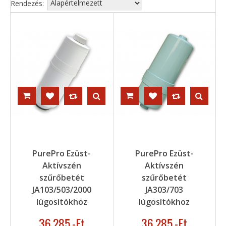
Rendezés:
PurePro Ezüst-
PurePro Ezüst-
Aktívszén
Aktívszén
szűrőbetét
szűrőbetét
JA103/503/2000
JA303/703
lúgosítókhoz
lúgosítókhoz
36.285
,-Ft
36.285
,-Ft