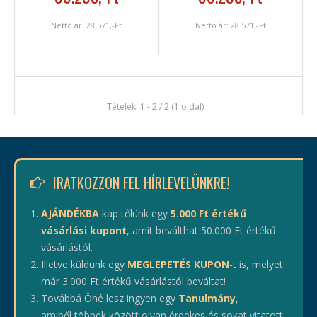
Nettó ár:
28.571
,-Ft
Nettó ár:
28.571
,-Ft
Tételek: 1 - 2 / 2 (1 oldal)
IRATKOZZON FEL HÍRLEVELÜNKRE!
AJÁNDÉKBA
kap tőlünk egy
5.000 Ft értékű
vásárlási kupont
, amit beválthat 50.000 Ft értékű
vásárlástól.
Illetve küldünk egy
MEGLEPETÉS KUPON
-t is, melyet
már 3.000 Ft értékű vásárlástól beváltat!
Továbbá Öné lesz ingyen egy
Tanulmány
,
amiből többek között olyan érdekes és sokat vitatott