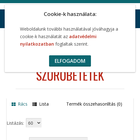
Cookie-k használata:
Weboldalunk további használatával jóváhagyja a
Víztisztító szűrőbetétek, töltetek
cookie-k használatát az
adatvédelmi
Vízionizátor szűrőbetétek
nyilatkozatban
foglaltak szerint.
VÍZIONIZÁTOR
ELFOGADOM
SZŰRŐBETÉTEK
Rács
Lista
Termék összehasonlítás (0)
Listázás: