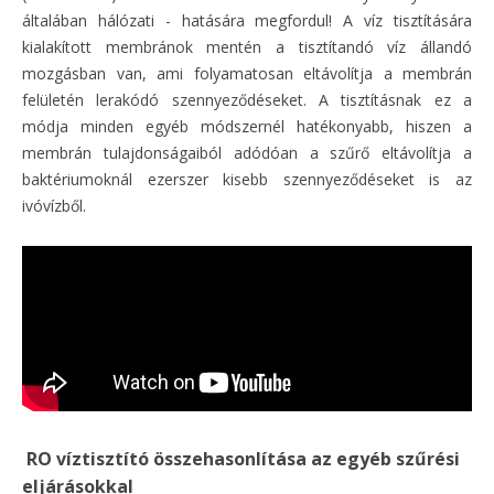
általában hálózati - hatására megfordul! A víz tisztítására
kialakított membránok mentén a tisztítandó víz állandó
mozgásban van, ami folyamatosan eltávolítja a membrán
felületén lerakódó szennyeződéseket. A tisztításnak ez a
módja minden egyéb módszernél hatékonyabb, hiszen a
membrán tulajdonságaiból adódóan a szűrő eltávolítja a
baktériumoknál ezerszer kisebb szennyeződéseket is az
ivóvízből.
RO víztisztító összehasonlítása az egyéb szűrési
eljárásokkal