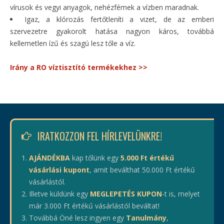
vírusok és vegyi anyagok, nehézfémek a vízben maradnak.
Igaz, a klórozás fertőtleníti a vizet, de az emberi
szervezetre gyakorolt hatása nagyon káros, továbbá
kellemetlen ízű és szagú lesz tőle a víz.
Irány a RO víztisztító termékekhez >>
IRATKOZZON FEL HÍRLEVELÜNKRE!
AJÁNDÉKBA
kap tőlünk egy
5.000 Ft értékű
vásárlási kupont
, amit beválthat 50.000 Ft értékű
vásárlástól.
Illetve küldünk egy
MEGLEPETÉS KUPON
-t is, melyet
már 3.000 Ft értékű vásárlástól beváltat!
Továbbá Öné lesz ingyen egy
Tanulmány
,