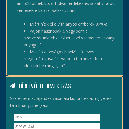
amiből többek között olyan érdekes és sokat vitatott
kérdésekre kaphat választ, mint:
Miért hízik el a vízhiányos emberek 37%-a?
Vajon hasznosak-e vagy sem a
szervezetünknek a vízben lévő szervetlen ásványi
anyagok?
Mi a "biztonságos ivóvíz" kifejezés
meghatározása és, vajon a természetben
előfordul-e még ilyen?
HÍRLEVÉL FELIRATKOZÁS
Szeretném az ajándék vásárlási kupont és az ingyenes
tanulmányt megkapni: