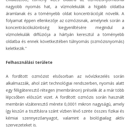
nagyobb nyomás hat, a vízmolekulák a hígabb oldatba
áramlanak és a töményebb oldat koncentrációját növelik. A
folyamat éppen ellenkezője az ozmózisnak, amelynek során a
koncentrációkülönbség kiegyenlítésére megindul a
vízmolekulák diffúziója a hártyán keresztül a töményebb
oldatba és ennek következtében túlnyomás (ozmózisnyomás)
keletkezik."
Felhasználási területe
A fordított ozmózist elsősorban az ivóvízkezelés során
alkalmazzák, ahol zárt technológiai rendszerben, nyomás alatt
egy féligáteresztő rétegen (membránon) préselik át a már több
lépcsőben előszűrt vizet. A fordított ozmózis során használt
membrán vízáteresztő mérete 0,0001 mikron nagyságú, amely
így kiszűri a tisztításra szánt vízben lévő szinte összes fizikai és
kémiai szennyezőanyagot, valamint a biológiailag aktív
szervezeteket is.