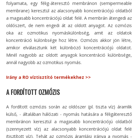
folyamata, egy félig-áteresztó membránon (semipermeable
membrane) keresztül az alacsonyabb koncentrációjú oldatból
a magasabb koncentrációjú oldat felé. A membrán átengedi az
oldószert, de nem engedi át az oldott anyagot. Az ozmózis
oka az ozmotikus nyomáskülönbség, amit az oldatok
koncentráció különbsége hoz létre. Ozmózis akkor jön létre,
amikor elválasztunk két különböző koncentrációjú oldatot.
Minél nagyobb az oldott anyagok koncentráció különbsége,
annál nagyobb az ozmotikus nyomás.
Irány a RO víztisztító termékekhez >>
A FORDÍTOTT OZMÓZIS
A fordított ozmózis során az oldószer (pl. tiszta víz) áramlik
külső, - általában hálózati - nyomás hatására a féligáteresztő
membránon keresztül a magasabb koncentrációjú oldatból
(szennyezett víz) az alacsonyabb koncentrációjú oldat felé
(tisztított víz). Tehát az ozmózis áramlási iránya a nyomás -