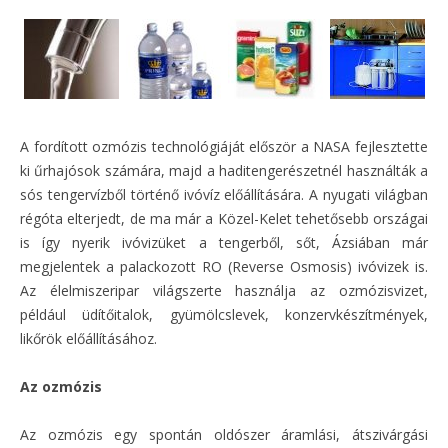
A fordított ozmózis technológiáját először a NASA fejlesztette
ki űrhajósok számára, majd a haditengerészetnél használták a
sós tengervízből történő ivóvíz előállítására. A nyugati világban
régóta elterjedt, de ma már a Közel-Kelet tehetősebb országai
is így nyerik ivóvizüket a tengerből, sőt, Ázsiában már
megjelentek a palackozott RO (Reverse Osmosis) ivóvizek is.
Az élelmiszeripar világszerte használja az ozmózisvizet,
például üdítőitalok, gyümölcslevek, konzervkészítmények,
likőrök előállításához.
Az ozmózis
Az ozmózis egy spontán oldószer áramlási, átszivárgási