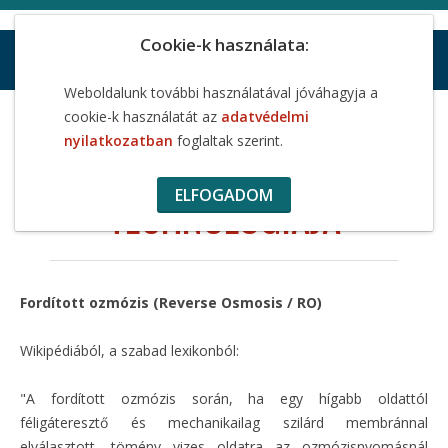
Cookie-k használata:
Weboldalunk további használatával jóváhagyja a
A víztisztítás RO technológiája
cookie-k használatát az
adatvédelmi
nyilatkozatban
foglaltak szerint.
A VÍZTISZTÍTÁS RO
ELFOGADOM
TECHNOLÓGIÁJA
Fordított ozmózis (Reverse Osmosis / RO)
Wikipédiából, a szabad lexikonból:
"A fordított ozmózis során, ha egy hígabb oldattól
féligáteresztő és mechanikailag szilárd membránnal
elválasztott, tömény vizes oldatra az ozmózisnyomásnál