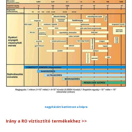
nagyításért kattintson a képre
Irány a RO víztisztító termékekhez >>