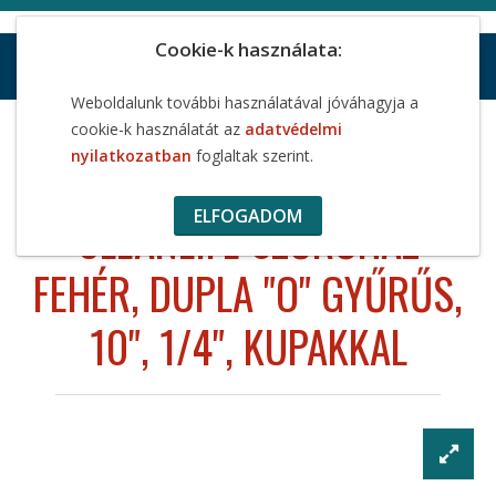
Cookie-k használata:
Weboldalunk további használatával jóváhagyja a
cookie-k használatát az
adatvédelmi
CleanLife szűrőház FEHÉR, dupla "O" gyűrűs, 10", 1/4",
nyilatkozatban
foglaltak szerint.
kupakkal
ELFOGADOM
CLEANLIFE SZŰRŐHÁZ
FEHÉR, DUPLA "O" GYŰRŰS,
10", 1/4", KUPAKKAL