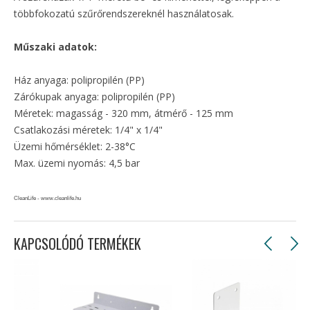
többfokozatú szűrőrendszereknél használatosak.
Műszaki adatok:
Ház anyaga: polipropilén (PP)
Zárókupak anyaga: polipropilén (PP)
Méretek: magasság - 320 mm, átmérő - 125 mm
Csatlakozási méretek: 1/4" x 1/4"
Üzemi hőmérséklet: 2-38°C
Max. üzemi nyomás: 4,5 bar
CleanLife - www.cleanlife.hu
KAPCSOLÓDÓ TERMÉKEK