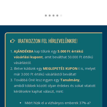
IRATKOZZON FEL HÍRLEVELÜNKRE!
AJÁNDÉKBA
kap tőlünk egy
5.000 Ft értékű
vásárlási kupont
, amit beválthat 50.000 Ft értékű
vásárlástól.
Illetve küldünk egy
MEGLEPETÉS KUPON
-t is, melyet
már 3.000 Ft értékű vásárlástól beváltat!
Továbbá Öné lesz ingyen egy
Tanulmány
,
amiből többek között olyan érdekes és sokat vitatott
kérdésekre kaphat választ, mint:
Miért hízik el a vízhiányos emberek 37%-a?