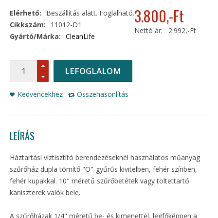
3.800
,-Ft
Elérhető:
Beszállítás alatt. Foglalható.
Cikkszám:
11012-D1
Nettó ár:
2.992,-Ft
Gyártó/Márka:
CleanLife
LEFOGLALOM
Kedvencekhez
Összehasonlítás
LEÍRÁS
Háztartási víztisztító berendezéseknél használatos műanyag
szűrőház dupla tömítő "O"-gyűrűs kivitelben, fehér színben,
fehér kupakkal. 10" méretű szűrőbetétek vagy töltettartó
kaniszterek valók bele.
A szűrőházak 1/4" méretű be- és kimenettel, legfőképpen a