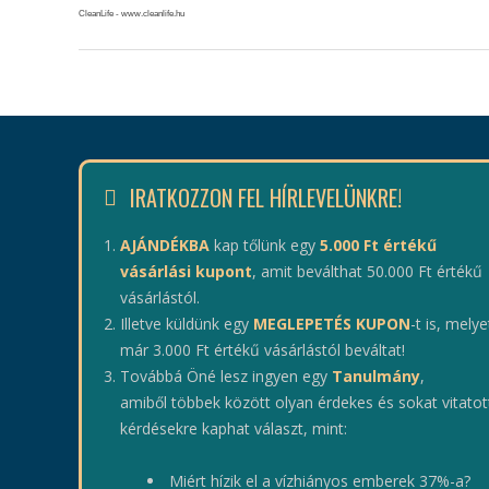
CleanLife - www.cleanlife.hu
IRATKOZZON FEL HÍRLEVELÜNKRE!
AJÁNDÉKBA
kap tőlünk egy
5.000 Ft értékű
vásárlási kupont
, amit beválthat 50.000 Ft értékű
vásárlástól.
Illetve küldünk egy
MEGLEPETÉS KUPON
-t is, melye
már 3.000 Ft értékű vásárlástól beváltat!
Továbbá Öné lesz ingyen egy
Tanulmány
,
amiből többek között olyan érdekes és sokat vitatot
kérdésekre kaphat választ, mint:
Miért hízik el a vízhiányos emberek 37%-a?