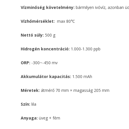
Vízminőség követelmény:
bármilyen ivóvíz, azonban ü
Vízhőmérséklet:
max 80℃
Nettó súly:
500 g
Hidrogén koncentráció:
1.000-1.300 ppb
ORP:
-300~-450 mv
Akkumulátor kapacitás:
1.500 mAh
Méretek:
átmérő 70 mm × magasság 205 mm
Szín:
lila
Anyaga:
üveg + fém