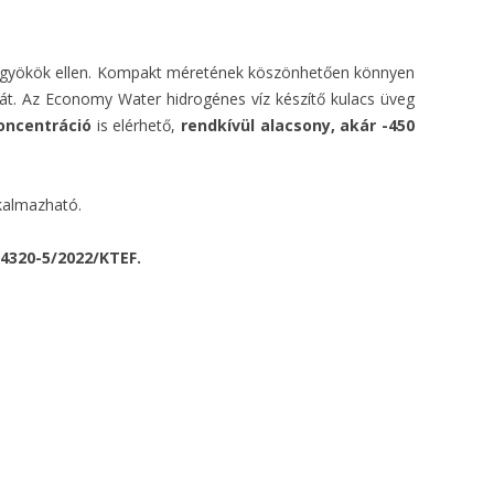
badgyökök ellen. Kompakt méretének köszönhetően könnyen
ását. Az Economy Water hidrogénes víz készítő kulacs üveg
oncentráció
is elérhető,
rendkívül alacsony, akár -450
kalmazható.
4320-5/2022/KTEF.