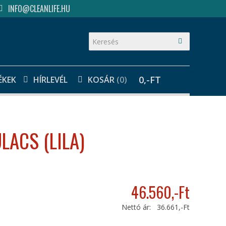
INFO@CLEANLIFE.HU
0
,-FT
ÉKEK
HÍRLEVÉL
KOSÁR
0
LACS (LILA)
46.560
,-Ft
Nettó ár:
36.661,-Ft