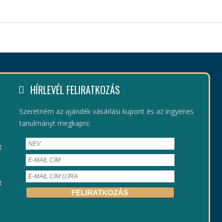
HÍRLEVÉL FELIRATKOZÁS
Szeretném az ajándék vásárlási kupont és az ingyenes
tanulmányt megkapni:
t
t