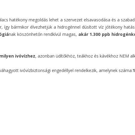
kulacs hatékony megoldás lehet a szervezet elsavasodása és a sza
, így bármikor élvezhetjük a hidrogénnel dúsított víz jótékony hat
ógiá
nak köszönhetőn rendkívül magas,
akár 1.300 ppb hidrogénk
milyen ivóvízhez
, azonban üdítőkhöz, teákhoz és kávékhoz NEM al
áhagyott ivóvízbiztonsági engedéllyel rendelkezik, amelynek száma:
1