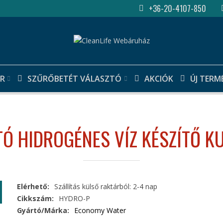
+36-20-4107-850
R
SZŰRŐBETÉT VÁLASZTÓ
AKCIÓK
ÚJ TERM
 HIDROGÉNES VÍZ KÉSZÍTŐ KU
Elérhető:
Szállítás külső raktárból: 2-4 nap
Cikkszám:
HYDRO-P
Gyártó/Márka:
Economy Water