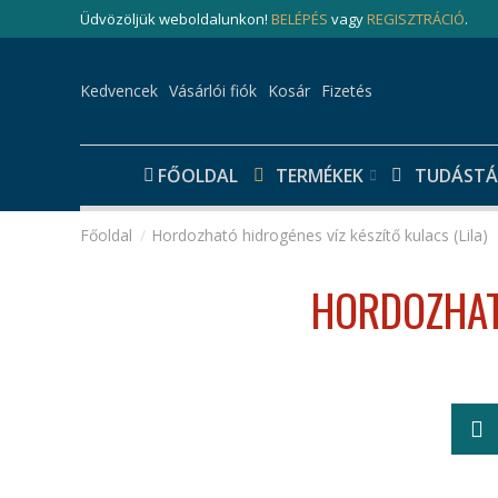
Üdvözöljük weboldalunkon!
BELÉPÉS
vagy
REGISZTRÁCIÓ
.
Kedvencek
Vásárlói fiók
Kosár
Fizetés
FŐOLDAL
TERMÉKEK
TUDÁSTÁ
Hordozható hidrogénes víz készítő kulacs (Lila)
HORDOZHATÓ