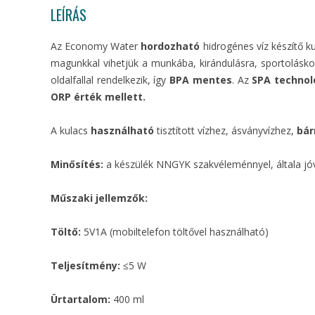
LEÍRÁS
Az Economy Water
hordozható
hidrogénes víz készítő 
magunkkal vihetjük a munkába, kirándulásra, sportoláskor
oldalfallal rendelkezik, így
BPA mentes
. Az
SPA technol
ORP érték mellett.
A kulacs
használható
tisztított vízhez, ásványvízhez,
bár
Minősítés:
a készülék NNGYK szakvéleménnyel, általa jóv
Műszaki jellemzők:
Töltő:
5V1A (mobiltelefon töltővel használható)
Teljesítmény:
≤5 W
Ürtartalom:
400 ml