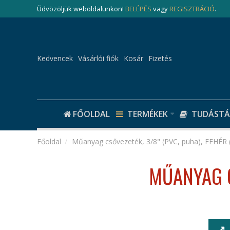
Üdvözöljük weboldalunkon!
BELÉPÉS
vagy
REGISZTRÁCIÓ
.
Kedvencek
Vásárlói fiók
Kosár
Fizetés
FŐOLDAL
TERMÉKEK
TUDÁSTÁ
Műanyag csővezeték, 3/8" (PVC, puha), FEHÉR 
MŰANYAG C