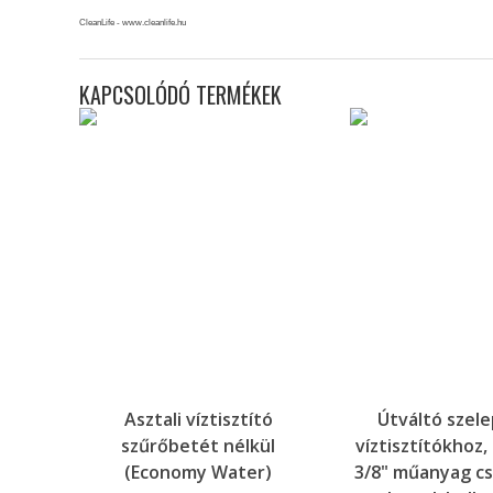
CleanLife - www.cleanlife.hu
KAPCSOLÓDÓ TERMÉKEK
Asztali víztisztító
Útváltó szele
szűrőbetét nélkül
víztisztítókhoz,
(Economy Water)
3/8" műanyag cs