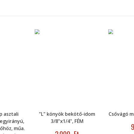
p asztali
"L" könyök bekötő-idom
Csővágó m
 egyirányú,
3/8"x1/4", FÉM
őhöz, műa.
2.000
,-Ft