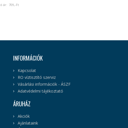
tó ár:
709
,-Ft
INFORMÁCIÓK
Kapcsolat
RO víztisztító szerviz
Vásárlási információk - ÁSZF
Adatvédelmi tájékoztató
ÁRUHÁZ
Akciók
Ajánlataink