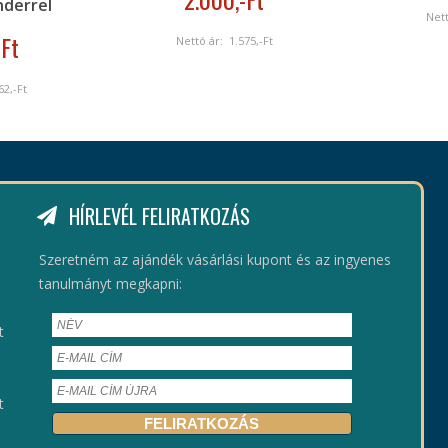
anderrel
Net
-Ft
Nettó ár:
1.575
,-Ft
62
,-Ft
HÍRLEVÉL FELIRATKOZÁS
Szeretném az ajándék vásárlási kupont és az ingyenes
tanulmányt megkapni:
t
t