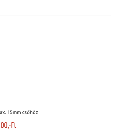
ax. 15mm csőhöz
900
,-Ft