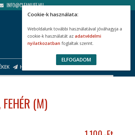
INFO@CLEANLIFE.HU
Cookie-k használata:
Weboldalunk további használatával jóváhagyja a
cookie-k használatát az
adatvédelmi
nyilatkozatban
foglaltak szerint.
ELFOGADOM
0
,-FT
ÉKEK
HÍRLEVÉL
KOSÁR
0
 FEHÉR (M)
1.100
,-Ft