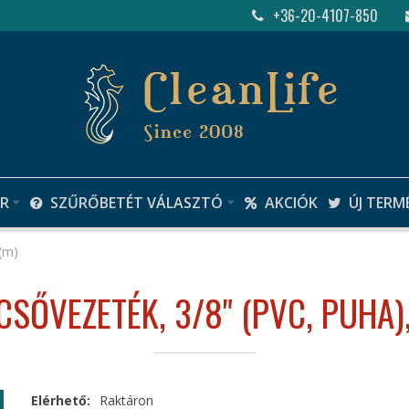
+36-20-4107-850
R
SZŰRŐBETÉT VÁLASZTÓ
AKCIÓK
ÚJ TERM
(m)
SŐVEZETÉK, 3/8" (PVC, PUHA),
Elérhető:
Raktáron