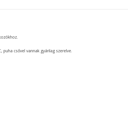
akozókhoz.
C, puha csővel vannak gyárilag szerelve.