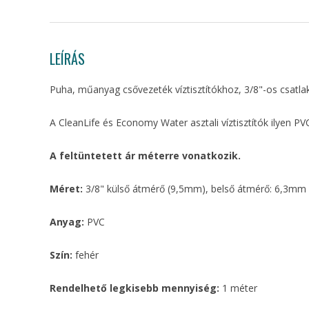
LEÍRÁS
Puha, műanyag csővezeték víztisztítókhoz, 3/8"-os csatl
A CleanLife és Economy Water asztali víztisztítók ilyen PV
A feltüntetett ár méterre vonatkozik.
Méret:
3/8" külső átmérő (9,5mm), belső átmérő: 6,3mm
Anyag:
PVC
Szín:
fehér
Rendelhető legkisebb mennyiség:
1 méter