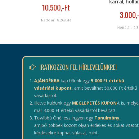
karral, holl
10.500
,-Ft
3.000
,
Nettó ár:
8.268
,-Ft
Nettó ár:
2.3
IRATKOZZON FEL HÍRLEVELÜNKRE!
AJÁNDÉKBA
kap tőlünk egy
5.000 Ft értékű
vásárlási kupont
, amit beválthat 50.000 Ft értékű
vásárlástól.
Illetve küldünk egy
MEGLEPETÉS KUPON
-t is, melye
már 3.000 Ft értékű vásárlástól beváltat!
Továbbá Öné lesz ingyen egy
Tanulmány
,
amiből többek között olyan érdekes és sokat vitatot
kérdésekre kaphat választ, mint: