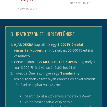
Nettó ár:
16
,-Ft
Nettó ár:
24
,-Ft
IRATKOZZON FEL HÍRLEVELÜNKRE!
AJÁNDÉKBA
kap tőlünk egy
5.000 Ft értékű
vásárlási kupont
, amit beválthat 50.000 Ft értékű
vásárlástól.
Illetve küldünk egy
MEGLEPETÉS KUPON
-t is, melyet
már 3.000 Ft értékű vásárlástól beváltat!
Továbbá Öné lesz ingyen egy
Tanulmány
,
amiből többek között olyan érdekes és sokat vitatott
kérdésekre kaphat választ, mint:
Miért hízik el a vízhiányos emberek 37%-a?
Vajon hasznosak-e vagy sem a