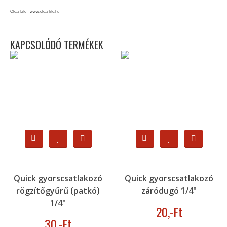
CleanLife - www.cleanlife.hu
KAPCSOLÓDÓ TERMÉKEK
Quick gyorscsatlakozó
Quick gyorscsatlakozó
rögzítőgyűrű (patkó)
záródugó 1/4"
1/4"
20
,-Ft
30
,-Ft