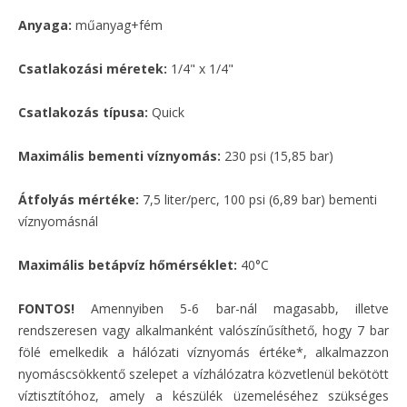
Anyaga:
műanyag+fém
Csatlakozási méretek:
1/4" x 1/4"
Csatlakozás típusa:
Quick
Maximális bementi víznyomás:
230 psi (15,85 bar)
Átfolyás mértéke:
7,5 liter/perc, 100 psi (6,89 bar) bementi
víznyomásnál
Maximális betápvíz hőmérséklet:
40°C
FONTOS!
Amennyiben 5-6 bar-nál magasabb, illetve
rendszeresen vagy alkalmanként valószínűsíthető, hogy 7 bar
fölé emelkedik a hálózati víznyomás értéke*, alkalmazzon
nyomáscsökkentő szelepet a vízhálózatra közvetlenül bekötött
víztisztítóhoz, amely a készülék üzemeléséhez szükséges