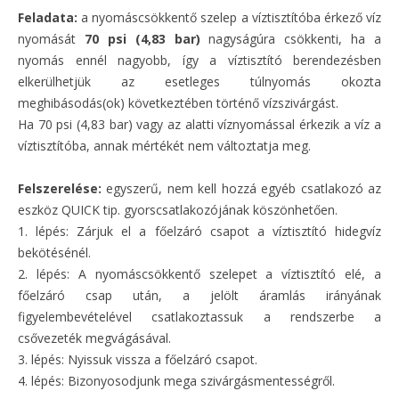
Feladata:
a nyomáscsökkentő szelep a víztisztítóba érkező víz
nyomását
70 psi (4,83 bar)
nagyságúra csökkenti, ha a
nyomás ennél nagyobb, így a víztisztító berendezésben
elkerülhetjük az esetleges túlnyomás okozta
meghibásodás(ok) következtében történő vízszivárgást.
Ha 70 psi (4,83 bar) vagy az alatti víznyomással érkezik a víz a
víztisztítóba, annak mértékét nem változtatja meg.
Felszerelése:
egyszerű, nem kell hozzá egyéb csatlakozó az
eszköz QUICK tip. gyorscsatlakozójának köszönhetően.
1. lépés: Zárjuk el a főelzáró csapot a víztisztító hidegvíz
bekötésénél.
2. lépés: A nyomáscsökkentő szelepet a víztisztító elé, a
főelzáró csap után, a jelölt áramlás irányának
figyelembevételével csatlakoztassuk a rendszerbe a
csővezeték megvágásával.
3. lépés: Nyissuk vissza a főelzáró csapot.
4. lépés: Bizonyosodjunk mega szivárgásmentességről.