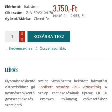
3.750
,-Ft
Elérhető:
Raktáron
Cikkszám:
ZLV-FPV0104-70
Nettó ár:
2.953,-Ft
Gyártó/Márka:
CleanLife
KOSÁRBA TESZ
Kedvencekhez
Összehasonlítás
LEÍRÁS
Nyomáscsökkentő szelep vízhálózatra bekötött háztartási
víztisztítókhoz (pl.
Fordított ozmózis -RO- víztisztítók
). A
nyomáscsökkentő szelep csatlakozásának típusa: QUICK
gyorscsatlakozás. 6mm-es, műanyag csővezetékhez
szerelhető.