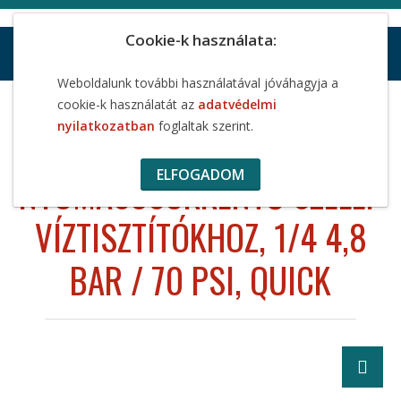
Cookie-k használata:
Weboldalunk további használatával jóváhagyja a
cookie-k használatát az
adatvédelmi
Nyomáscsökkentő szelep víztisztítókhoz, 1/4 4,8 bar / 70
nyilatkozatban
foglaltak szerint.
psi, Quick
ELFOGADOM
NYOMÁSCSÖKKENTŐ SZELEP
VÍZTISZTÍTÓKHOZ, 1/4 4,8
BAR / 70 PSI, QUICK