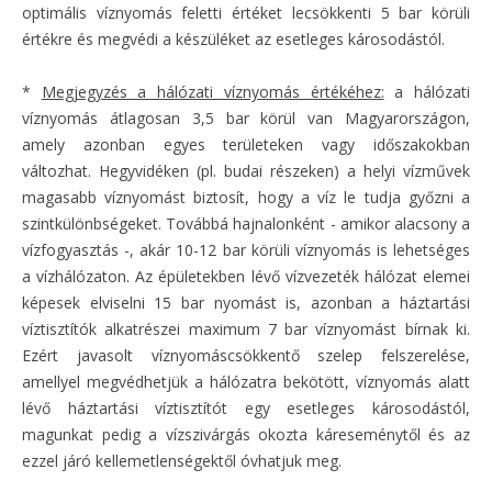
optimális víznyomás feletti értéket lecsökkenti 5 bar körüli
értékre és megvédi a készüléket az esetleges károsodástól.
*
Megjegyzés a hálózati víznyomás értékéhez:
a hálózati
víznyomás átlagosan 3,5 bar körül van Magyarországon,
amely azonban egyes területeken vagy időszakokban
változhat. Hegyvidéken (pl. budai részeken) a helyi vízművek
magasabb víznyomást biztosít, hogy a víz le tudja győzni a
szintkülönbségeket. Továbbá hajnalonként - amikor alacsony a
vízfogyasztás -, akár 10-12 bar körüli víznyomás is lehetséges
a vízhálózaton. Az épületekben lévő vízvezeték hálózat elemei
képesek elviselni 15 bar nyomást is, azonban a háztartási
víztisztítók alkatrészei maximum 7 bar víznyomást bírnak ki.
Ezért javasolt víznyomáscsökkentő szelep felszerelése,
amellyel megvédhetjük a hálózatra bekötött, víznyomás alatt
lévő háztartási víztisztítót egy esetleges károsodástól,
magunkat pedig a vízszivárgás okozta káreseménytől és az
ezzel járó kellemetlenségektől óvhatjuk meg.