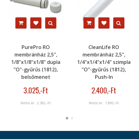
PurePro RO
CleanLife RO
membránház 2,5",
membránház 2,5",
1/8"x1/8"x1/8" dupla
1/4"x1/4"x1/4" szimpla
"O"-gyűrűs (1812),
"O"-gyűrűs (1812),
belsőmenet
Push-In
3.025
,-Ft
2.400
,-Ft
Nettó ár:
2.382
,-Ft
Nettó ár:
1.890
,-Ft