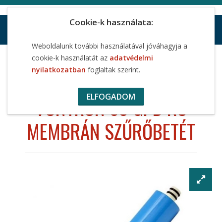
Cookie-k használata:
Weboldalunk további használatával jóváhagyja a
Víztisztító szűrőbetétek, töltetek
cookie-k használatát az
adatvédelmi
Fordított Ozmózis membránok
nyilatkozatban
foglaltak szerint.
Vontron 50 GPD RO membrán szűrőbetét
ELFOGADOM
VONTRON 50 GPD RO
MEMBRÁN SZŰRŐBETÉT