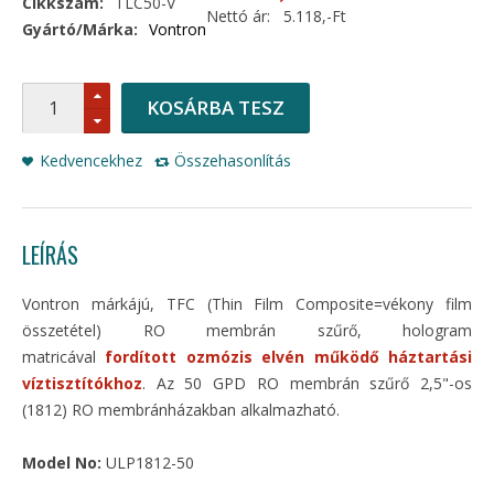
Cikkszám:
TLC50-V
Nettó ár:
5.118,-Ft
Gyártó/Márka:
Vontron
KOSÁRBA TESZ
Kedvencekhez
Összehasonlítás
LEÍRÁS
Vontron márkájú, TFC (Thin Film Composite=vékony film
összetétel) RO membrán szűrő, hologram
matricával
fordított ozmózis elvén működő háztartási
víztisztítókhoz
. Az 50 GPD RO membrán szűrő 2,5"-os
(1812) RO membránházakban alkalmazható.
Model No:
ULP1812-50