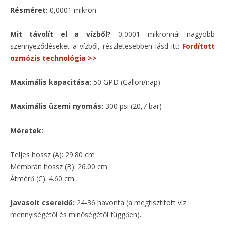
Résméret:
0,0001 mikron
Mit távolít el a vízből?
0,0001 mikronnál nagyobb
szennyeződéseket a vízből, részletesebben lásd itt:
Fordított
ozmózis technológia >>
Maximális kapacitása:
50 GPD (Gallon/nap)
Maximális üzemi nyomás:
300 psi (20,7 bar)
Méretek:
Teljes hossz (A): 29.80 cm
Membrán hossz (B): 26.00 cm
Átmérő (C): 4.60 cm
Javasolt csereidő:
24-36 havonta (a megtisztított víz
mennyiségétől és minőségétől függően).