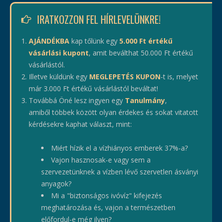
IRATKOZZON FEL HÍRLEVELÜNKRE!
AJÁNDÉKBA
kap tőlünk egy
5.000 Ft értékű
vásárlási kupont
, amit beválthat 50.000 Ft értékű
vásárlástól.
Illetve küldünk egy
MEGLEPETÉS KUPON
-t is, melyet
már 3.000 Ft értékű vásárlástól beváltat!
Továbbá Öné lesz ingyen egy
Tanulmány
,
amiből többek között olyan érdekes és sokat vitatott
kérdésekre kaphat választ, mint:
Miért hízik el a vízhiányos emberek 37%-a?
Vajon hasznosak-e vagy sem a
szervezetünknek a vízben lévő szervetlen ásványi
anyagok?
Mi a "biztonságos ivóvíz" kifejezés
meghatározása és, vajon a természetben
előfordul-e még ilyen?