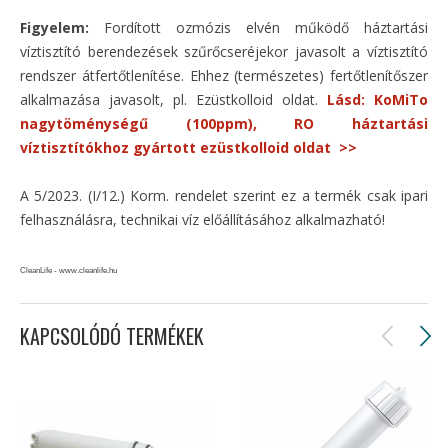
Figyelem:
Fordított ozmózis elvén működő háztartási
víztisztító berendezések szűrőcseréjekor javasolt a víztisztító
rendszer átfertőtlenítése. Ehhez (természetes) fertőtlenítőszer
alkalmazása javasolt, pl. Ezüstkolloid oldat.
Lásd: KoMiTo
nagytöménységű (100ppm), RO háztartási
víztisztítókhoz gyártott ezüstkolloid oldat >>
A 5/2023. (I/12.) Korm. rendelet szerint ez a termék csak ipari
felhasználásra, technikai víz előállításához alkalmazható!
CleanLife - www.cleanlife.hu
KAPCSOLÓDÓ TERMÉKEK